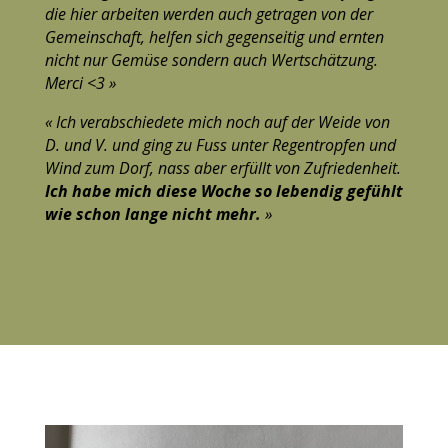
die hier arbeiten werden auch getragen von der
Gemeinschaft, helfen sich gegenseitig und ernten
nicht nur Gemüse sondern auch Wertschätzung.
Merci <3 »
« Ich verabschiedete mich noch auf der Weide von
D. und V. und ging zu Fuss unter Regentropfen und
Wind zum Dorf, nass aber erfüllt von Zufriedenheit.
Ich habe mich diese Woche so lebendig gefühlt
wie schon lange nicht mehr.
»