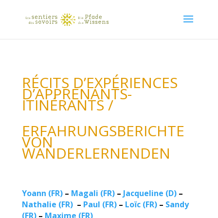
RÉCITS D’EXPÉRIENCES
D’APPRENANTS-
ITINÉRANTS /
ERFAHRUNGSBERICHTE
VON
WANDERLERNENDEN
Yoann (FR)
–
Magali (FR)
–
Jacqueline (D)
–
Nathalie (FR)
–
Paul (FR)
–
Loïc (FR)
–
Sandy
(FR)
–
Maxime (FR)