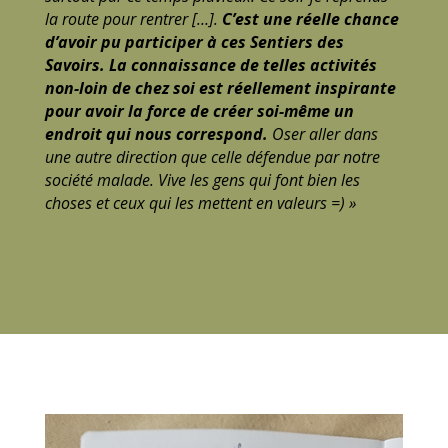
la route pour rentrer […].
C’est une réelle chance
d’avoir pu participer à ces Sentiers des
Savoirs. La connaissance de telles activités
non-loin de chez soi est réellement inspirante
pour avoir la force de créer soi-même un
endroit qui nous correspond.
Oser aller dans
une autre direction que celle défendue par notre
société malade. Vive les gens qui font bien les
choses et ceux qui les mettent en valeurs =) »