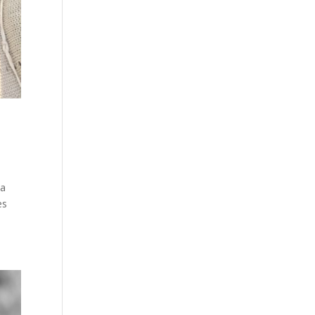
La
es