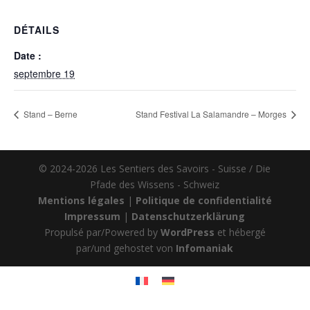
DÉTAILS
Date :
septembre 19
Stand – Berne
Stand Festival La Salamandre – Morges
© 2024-2026 Les Sentiers des Savoirs - Suisse / Die
Pfade des Wissens - Schweiz
Mentions légales
|
Politique de confidentialité
Impressum
|
Datenschutzerklärung
Propulsé par/Powered by
WordPress
et hébergé
par/und gehostet von
Infomaniak